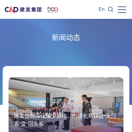
En
新闻动态
建发恒融深化闽宁协作，市场化帮扶让“头回
客”变“回头客”