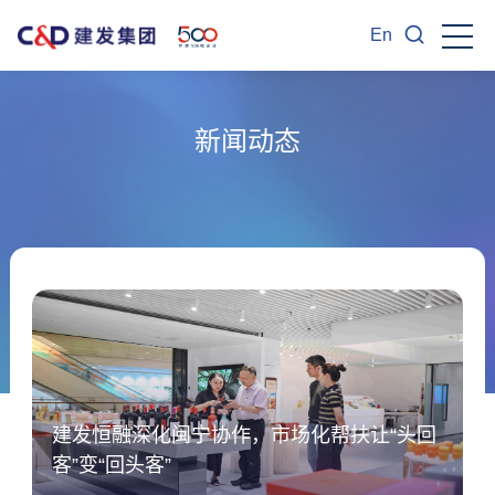
En
新闻动态
建发恒融深化闽宁协作，市场化帮扶让“头回
客”变“回头客”