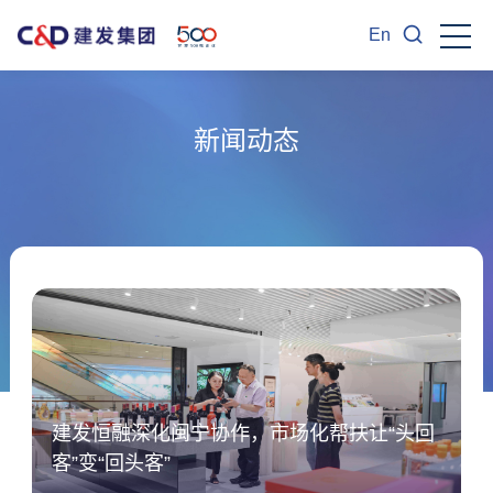
En
新闻动态
建发恒融深化闽宁协作，市场化帮扶让“头回
客”变“回头客”