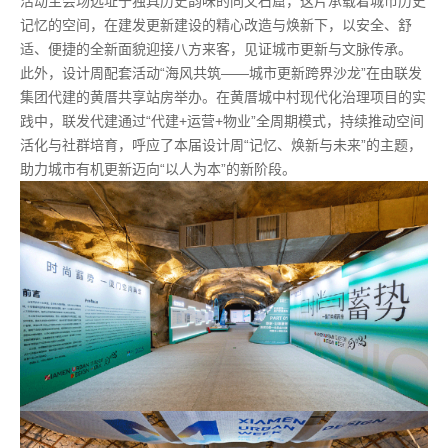
活动主会场选址于独具历史韵味的同文石窟，这片承载着城市历史
记忆的空间，在建发更新建设的精心改造与焕新下，以安全、舒
适、便捷的全新面貌迎接八方来客，见证城市更新与文脉传承。
此外，设计周配套活动“海风共筑——城市更新跨界沙龙”在由联发
集团代建的黄厝共享站房举办。在黄厝城中村现代化治理项目的实
践中，联发代建通过“代建+运营+物业”全周期模式，持续推动空间
活化与社群培育，呼应了本届设计周“记忆、焕新与未来”的主题，
助力城市有机更新迈向“以人为本”的新阶段。