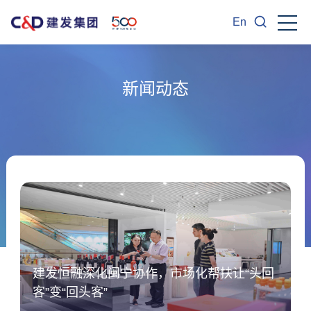
En
新闻动态
建发恒融深化闽宁协作，市场化帮扶让“头回
客”变“回头客”