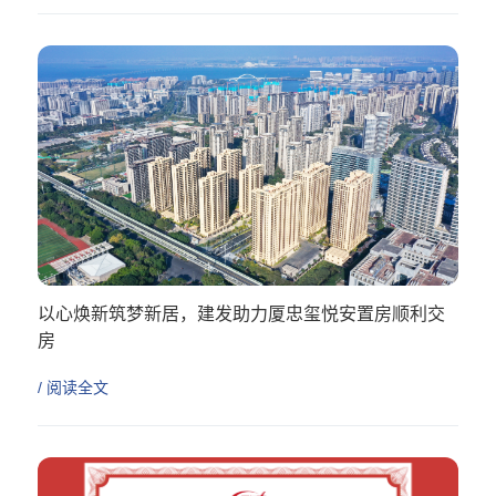
以心焕新筑梦新居，建发助力厦忠玺悦安置房顺利交
房
/ 阅读全文