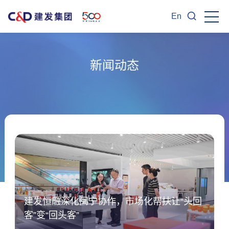
En
新闻动态
建发恒融深化闽宁协作，市场化帮扶让“头回
客”变“回头客”