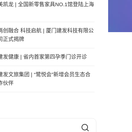
美凯龙 | 全国新零售家具NO.1馆登陆上海
两创融合 科技启航 | 厦门建发科技有限公
司正式揭牌
建发健康 | 省内首家第四孕季门诊开诊
建发文旅集团 | “鹭悦会”新增会员生态合
作伙伴