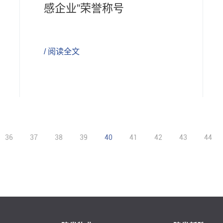
感企业”荣誉称号
/ 阅读全文
36
37
38
39
40
41
42
43
44