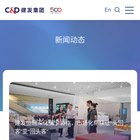
En
新闻动态
建发恒融深化闽宁协作，市场化帮扶让“头回
客”变“回头客”