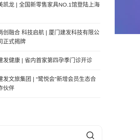
美凯龙 | 全国新零售家具NO.1馆登陆上海
两创融合 科技启航 | 厦门建发科技有限公
司正式揭牌
建发健康 | 省内首家第四孕季门诊开诊
建发文旅集团 | “鹭悦会”新增会员生态合
作伙伴