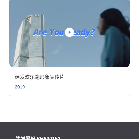
建发欢乐跑形象宣传片
2019
建发股份 SH600153
建发国