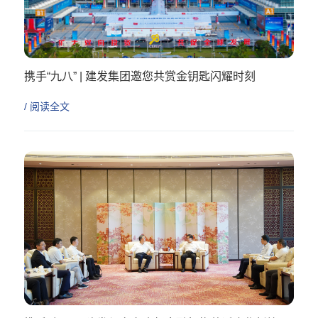
携手“九八” | 建发集团邀您共赏金钥匙闪耀时刻
/ 阅读全文