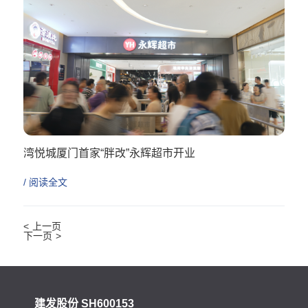
湾悦城厦门首家“胖改”永辉超市开业
/ 阅读全文
<
>
建发股份 SH600153
建发国