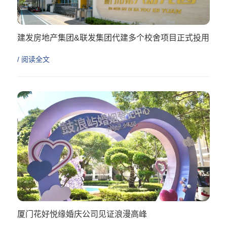
建发房地产集团&联发集团代建多个校舍项目正式投用
/ 阅读全文
厦门花好悦缘婚庆公司见证浪漫高峰