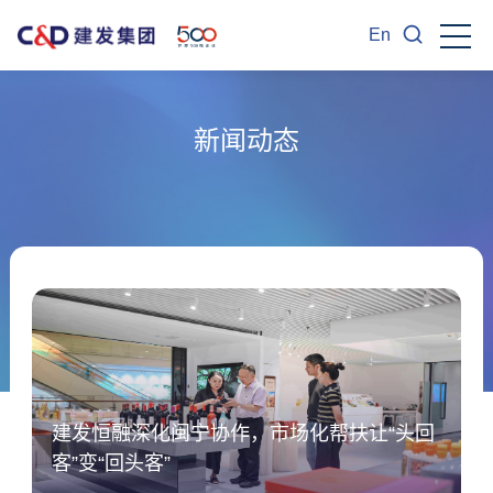
En
新闻动态
建发恒融深化闽宁协作，市场化帮扶让“头回
客”变“回头客”