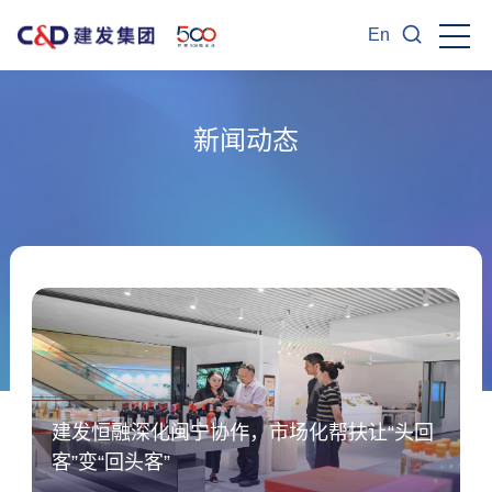
En
新闻动态
建发恒融深化闽宁协作，市场化帮扶让“头回
客”变“回头客”