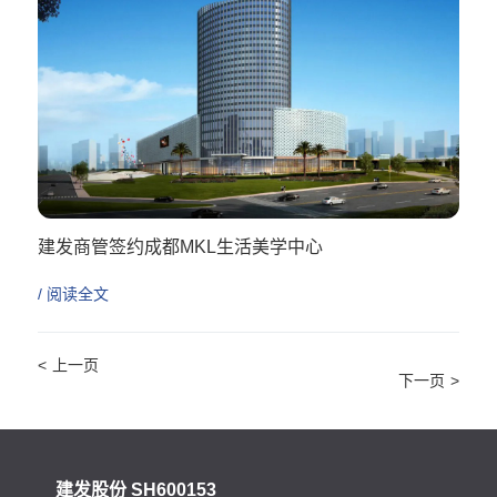
建发商管签约成都MKL生活美学中心
/ 阅读全文
<
>
建发股份 SH600153
建发国