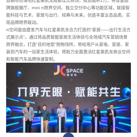
首期项目落地红星美凯龙成都佳灵商场，规划面积1万，将设置品
牌旗舰展厅、mini π跨界空间、独立交付中心等功能区域，联接智
能科技与艺术、家居与出行、经典与未来，创造丰富业态品类，实
现品牌跨界联动。
π空间是由建发汽车与红星美凯龙合力打造的“家居——出行生活方
式展示点”。通过将品质智能家居生活体验与全场域汽车营销场景
跨界融合，打造“目的地型”购物场所，带给用户从家电、家居、家
装到汽车的一站家生活体验，将助力全面激活红星美凯龙商业空间
和智能汽车品牌快速复制。