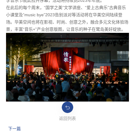
学音乐节就此拉开序幕，活动将持续到2023年年底。
在此后的每个周末，“国学之美”文学讲座、“爱上古典乐”古典音乐
小课堂及“music bye”2023告别派对等活动将在华美空间陆续登
场。华美空间也将在影视、时尚、创意之外，融合多元文化体验场
景，丰富“音乐+”产业创意版图，让音乐的种子在鹭岛美好绽放。
返回列表
下一篇