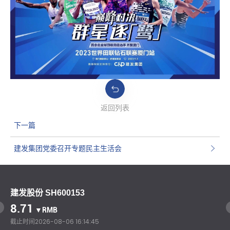
返回列表
下一篇
建发集团党委召开专题民主生活会
建发股份 SH600153
8.71
▼RMB
截止时间
2026-08-06 16:14:45