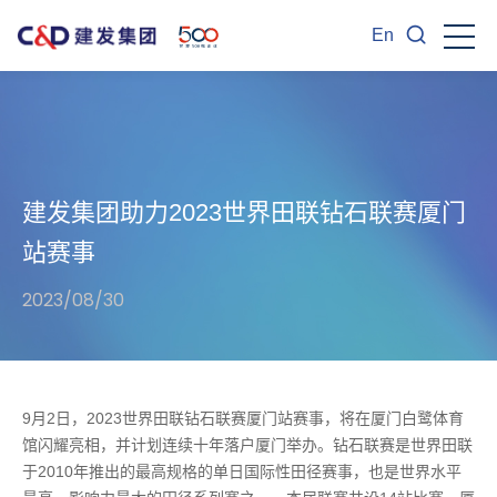
En
建发集团助力2023世界田联钻石联赛厦门
站赛事
2023/08/30
9月2日，2023世界田联钻石联赛厦门站赛事，将在厦门白鹭体育
馆闪耀亮相，并计划连续十年落户厦门举办。钻石联赛是世界田联
于2010年推出的最高规格的单日国际性田径赛事，也是世界水平