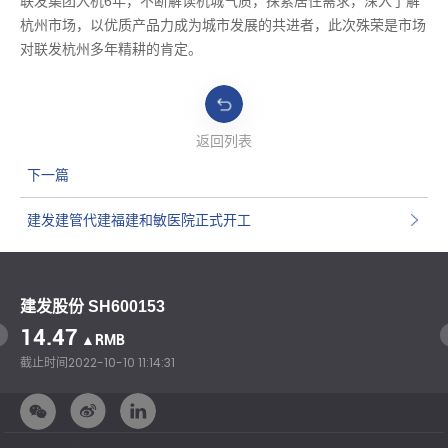
联发集团入杭6年，不断解读杭城气质，探索居住需求，深入了解
杭州市场，以优质产品力成为城市发展的共进者，此次殊荣是市场
对联发杭州多年精耕的肯定。
返回列表
下一篇
建发建管代建福建和敏医院正式开工
建发股份 SH600153
14.47
▲RMB
截止时间
2022-10-10 11:14:31