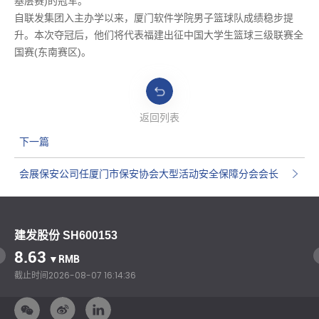
基层赛)的冠军。
自联发集团入主办学以来，厦门软件学院男子篮球队成绩稳步提
升。本次夺冠后，他们将代表福建出征中国大学生篮球三级联赛全
国赛(东南赛区)。
返回列表
下一篇
会展保安公司任厦门市保安协会大型活动安全保障分会会长
单位
建发股份 SH600153
8.63
▼RMB
截止时间
2026-08-07 16:14:36