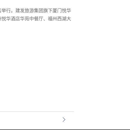
酒店举行。建发旅游集团旗下厦门悦华
州悦华酒店华苑中餐厅、福州西湖大
。