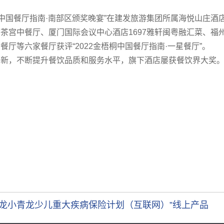
梧桐中国餐厅指南·南部区颁奖晚宴”在建发旅游集团所属海悦山庄
茶宫中餐厅、厦门国际会议中心酒店1697雅轩闽粤融汇菜、福
厅等六家餐厅获评“2022金梧桐中国餐厅指南·一星餐厅”。
创新，不断提升餐饮品质和服务水平，旗下酒店屡获餐饮界大奖
君龙小青龙少儿重大疾病保险计划（互联网）”线上产品