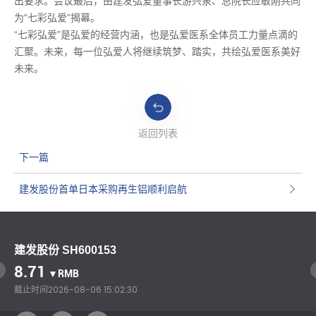
出要求。会议最后，由建发弘爱董事长游兴泉、总院长应敏刚共同
为“七彩弘爱”揭幕。
“七彩弘爱”是弘爱的经营内涵，也是弘爱医系全体员工力量点滴的
汇聚。未来，每一位弘爱人将继续筑梦、踏实，共绘弘爱医系美好
未来。
返回列表
下一篇
建发股份首单日本采购再生铝顺利启航
建发股份 SH600153
8.71
▼RMB
截止时间
2026-08-06 15:02:30